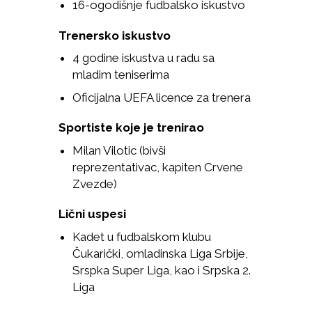
16-ogodišnje fudbalsko iskustvo
Trenersko iskustvo
4 godine iskustva u radu sa
mladim teniserima
Oficijalna UEFA licence za trenera
Sportiste koje je trenirao
Milan Vilotic (bivši
reprezentativac, kapiten Crvene
Zvezde)
Lični uspesi
Kadet u fudbalskom klubu
Čukarički, omladinska Liga Srbije,
Srspka Super Liga, kao i Srpska 2.
Liga